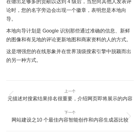
在做出足够多的贡献以达到 4 级后，当您向其他人发表评
论时，您的名字旁边会出现一个徽章，表明您是本地向
导。
本地向导计划是 Google 识别那些通过准确的信息、新鲜
的图像和有见地的评论更新地图和商家资料的人的方式。
这是增强您的在线形象并在世界顶级搜索引擎中脱颖而出
的另一种方式。
文
上一个
章
上
元描述对搜索结果排名很重要，介绍网页即将展示的内容
一
导
篇：
航
下一个
下
网站建设之10 个最佳内容智能创作和内容生成器比较
一
篇：