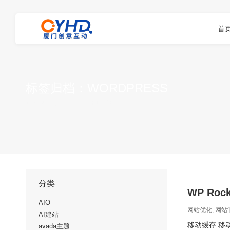
首
标签归档：
WORDPRESS
您在这里：
首页
项标签为："WORDPRESS"
分类
WP Ro
AIO
网站优化
,
网站
AI建站
移动缓存 移
avada主题