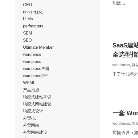
能默…
GEO
google优化
LLMs
perfmatters
SEM
SEO
SaaS建
Ultimate Member
全选型指
wordfence
wordpress
wordpress
,
网
wordpress主题
干了十几年外
wordpress插件
WPML
产品拍摄
响应式建站常识
响应式网站建设
响应式设计
一套 Wor
外贸推广
wordpress
,
网
外贸网站
外贸网站建设
前提假设（如果