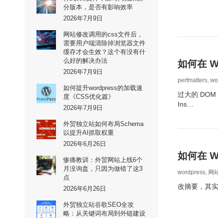
分版本，是否有影响效率
2026年7月9日
网站修改调用的css文件后，
需要用户端清除掉浏览器文件
缓存才会生效？这个有没有什
么好的解决办法
如何在 W
2026年7月9日
perfmatters
,
wo
如何提升wordpress的加载速
过大的 DO
度《CSS优化篇》
Ins…
2026年7月9日
外贸独立站如何布局Schema
以提升AI抓取权重
2026年6月26日
如何在 
惨痛教训：外贸网站上线6个
月没询盘，只因为做错了这3
wordpress
,
网
点
改摘要，其实是
2026年6月26日
外贸独立站谷歌SEO全攻
略：从关键词布局到外链建设