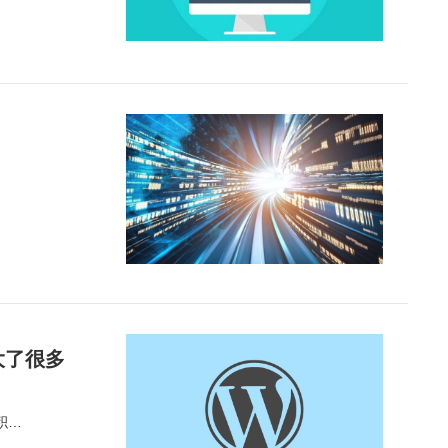
…
B大了很多
体积…