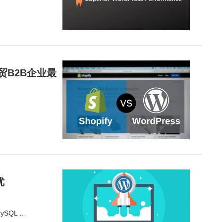
外贸B2B企业最
优
ySQL …