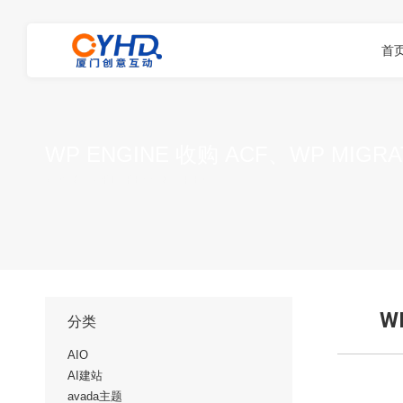
首
WP ENGINE 收购 ACF、WP MIGRA
您在这里：
首页
WORDPRESS
WP EN…
W
分类
AIO
AI建站
avada主题