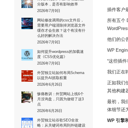
分版本，是否有影响效率
插件客户最
2026年7月9日
网站修改调用的css文件后，
所有五个 
需要用户端清除掉浏览器文件
WordPr
缓存才会生效？这个有没有什
么好的解决办法
他们的公
2026年7月9日
WP Engi
如何提升wordpress的加载速
度《CSS优化篇》
“这些插件
2026年7月9日
我们正在聘请
外贸独立站如何布局Schema
以提升AI抓取权重
正如我们使用
2026年6月26日
其他构建器
惨痛教训：外贸网站上线6个
月没询盘，只因为做错了这3
最初，我们
点
体细节还
2026年6月26日
外贸独立站谷歌SEO全攻
WP 引擎
略：从关键词布局到外链建设