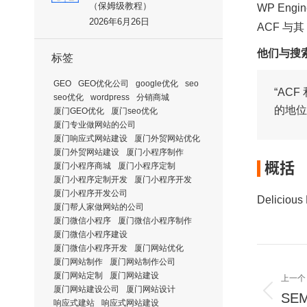
（保姆级教程）
WP En
2026年6月26日
ACF 与其 
他们与搜
标签
GEO
GEO优化公司
google优化
seo
“ACF
seo优化
wordpress
分销商城
的地位
厦门GEO优化
厦门seo优化
厦门专业做网站的公司
厦门响应式网站建设
厦门外贸网站优化
厦门外贸网站建设
厦门小程序制作
概括
厦门小程序商城
厦门小程序定制
厦门小程序定制开发
厦门小程序开发
厦门小程序开发公司
Delic
厦门帮人家做网站的公司
厦门微信小程序
厦门微信小程序制作
厦门微信小程序建设
厦门微信小程序开发
厦门网站优化
厦门网站制作
厦门网站制作公司
文
厦门网站定制
厦门网站建设
上一个
章
厦门网站建设公司
厦门网站设计
SE
上
导
响应式建站
响应式网站建设