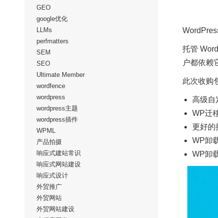
GEO
google优化
LLMs
WordPr
perfmatters
托管 Wor
SEM
户都依赖
SEO
Ultimate Member
此次收购包
wordfence
wordpress
高级自定
wordpress主题
WP迁
wordpress插件
更好的
WPML
WP卸载
产品拍摄
响应式建站常识
WP卸
响应式网站建设
响应式设计
外贸推广
外贸网站
外贸网站建设