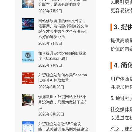
以吸引更
分版本，是否有影响效率
更容易被
2026年7月9日
网站修改调用的css文件后，
3. 
需要用户端清除掉浏览器文件
缓存才会生效？这个有没有什
么好的解决办法
提供高质
2026年7月9日
价值的内
如何提升wordpress的加载速
度《CSS优化篇》
4. 
2026年7月9日
外贸独立站如何布局Schema
用户体验
以提升AI抓取权重
并增加销
2026年6月26日
惨痛教训：外贸网站上线6个
5. 通过
月没询盘，只因为做错了这3
点
社交媒体
2026年6月26日
以通过在
外贸独立站谷歌SEO全攻
总之，建
略：从关键词布局到外链建设