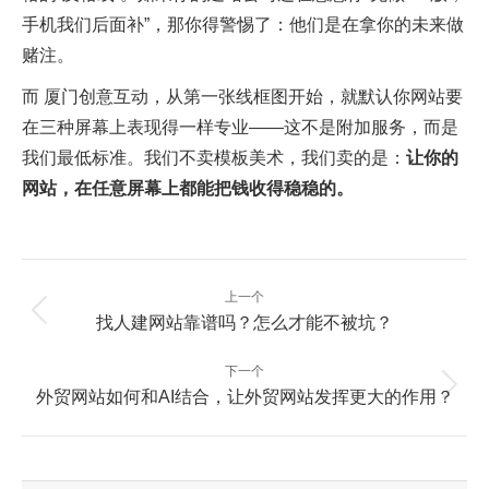
手机我们后面补”，那你得警惕了：他们是在拿你的未来做
赌注。
而
厦门创意互动
，从第一张线框图开始，就默认你网站要
在三种屏幕上表现得一样专业——这不是附加服务，而是
我们最低标准。我们不卖模板美术，我们卖的是：
让你的
网站，在任意屏幕上都能把钱收得稳稳的。
文
上一个
章
上
找人建网站靠谱吗？怎么才能不被坑？
一
导
篇：
航
下一个
下
外贸网站如何和AI结合，让外贸网站发挥更大的作用？
一
篇：