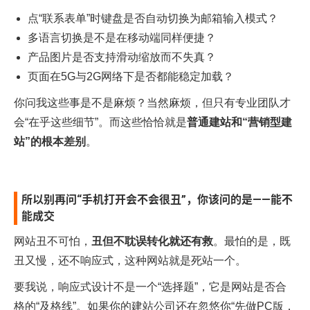
点“联系表单”时键盘是否自动切换为邮箱输入模式？
多语言切换是不是在移动端同样便捷？
产品图片是否支持滑动缩放而不失真？
页面在5G与2G网络下是否都能稳定加载？
你问我这些事是不是麻烦？当然麻烦，但只有专业团队才
会“在乎这些细节”。而这些恰恰就是
普通建站和“营销型建
站”的根本差别
。
所以别再问“手机打开会不会很丑”，你该问的是——能不
能成交
网站丑不可怕，
丑但不耽误转化就还有救
。最怕的是，既
丑又慢，还不响应式，这种网站就是死站一个。
要我说，响应式设计不是一个“选择题”，它是网站是否合
格的“及格线”。如果你的建站公司还在忽悠你“先做PC版，