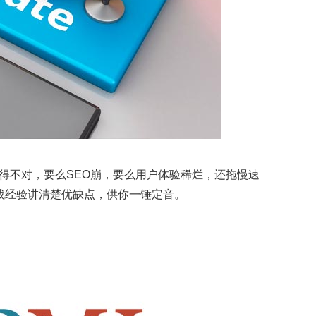
得不对，要么SEO崩，要么用户体验稀烂，还拖慢速
战经验讲清楚优缺点，供你一锤定音。