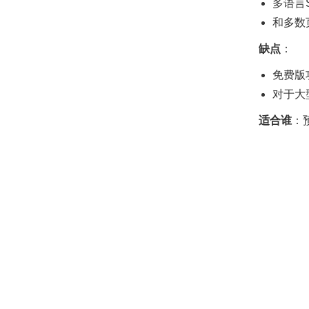
多语言
和多数页
缺点
：
免费版
对于大
适合谁
：