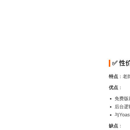
✅ 性
特点
：老
优点
：
免费版
后台逻
与Yoa
缺点
：