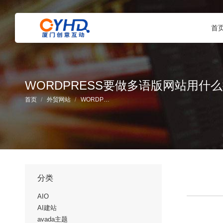
首
WORDPRESS要做多语版网站用什
您在这里：
首页
外贸网站
WORDP…
分类
AIO
AI建站
avada主题