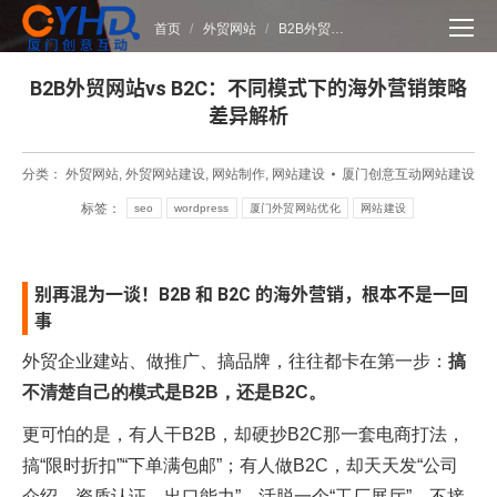
您在这里：
首页
外贸网站
B2B外贸…
B2B外贸网站vs B2C：不同模式下的海外营销策略
差异解析
分类：
外贸网站
,
外贸网站建设
,
网站制作
,
网站建设
厦门创意互动网站建设
标签：
seo
wordpress
厦门外贸网站优化
网站建设
别再混为一谈！B2B 和 B2C 的海外营销，根本不是一回
事
外贸企业建站、做推广、搞品牌，往往都卡在第一步：
搞
不清楚自己的模式是B2B，还是B2C。
更可怕的是，有人干B2B，却硬抄B2C那一套电商打法，
搞“限时折扣”“下单满包邮”；有人做B2C，却天天发“公司
介绍、资质认证、出口能力”，活脱一个“工厂展厅”，不接