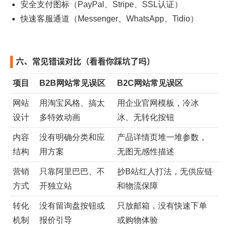
安全支付图标（PayPal、Stripe、SSL认证）
快速客服通道（Messenger、WhatsApp、Tidio）
六、常见错误对比（看看你踩坑了吗）
项目
B2B网站常见误区
B2C网站常见误区
网站
用淘宝风格、搞太
用企业官网模板，冷冰
设计
多特效动画
冰、无转化按钮
内容
没有明确分类和应
产品详情页堆一堆参数，
结构
用方案
无图无感性描述
营销
只靠阿里巴巴、不
抄B站红人打法，无供应链
方式
开独立站
和物流保障
转化
没有留询盘按钮或
只放邮箱，没有快速下单
机制
报价引导
或购物体验