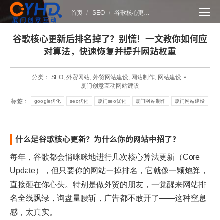
您在这里：
首页
SEO
谷歌核心更…
谷歌核心更新后排名掉了？别慌！一文教你如何应
对算法，快速恢复并提升网站权重
分类：
SEO
,
外贸网站
,
外贸网站建设
,
网站制作
,
网站建设
厦门创意互动网站建设
标签：
google优化
seo优化
厦门seo优化
厦门网站制作
厦门网站建设
什么是谷歌核心更新？为什么你的网站中招了？
每年，谷歌都会悄咪咪地进行几次核心算法更新（Core
Update），但只要你的网站一掉排名，它就像一颗炮弹，
直接砸在你心头。特别是做外贸的朋友，一觉醒来网站排
名全线飘绿，询盘量腰斩，广告都不敢开了——这种窒息
感，太真实。