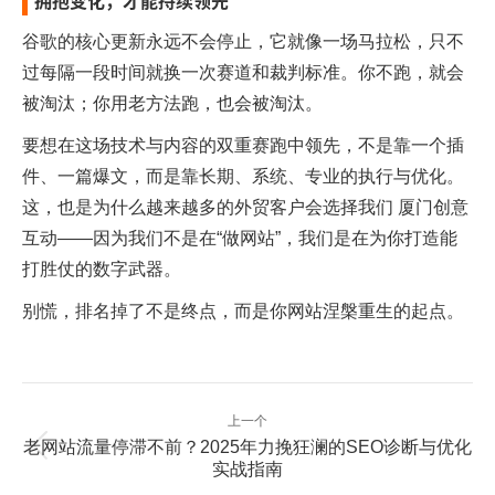
拥抱变化，才能持续领先
谷歌的核心更新永远不会停止，它就像一场马拉松，只不
过每隔一段时间就换一次赛道和裁判标准。你不跑，就会
被淘汰；你用老方法跑，也会被淘汰。
要想在这场技术与内容的双重赛跑中领先，不是靠一个插
件、一篇爆文，而是靠长期、系统、专业的执行与优化。
这，也是为什么越来越多的外贸客户会选择我们
厦门创意
互动
——因为我们不是在“做网站”，我们是在为你打造能
打胜仗的数字武器。
别慌，排名掉了不是终点，而是你网站涅槃重生的起点。
文
上一个
章
老网站流量停滞不前？2025年力挽狂澜的SEO诊断与优化
上
导
实战指南
一