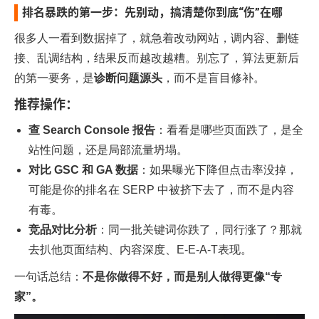
排名暴跌的第一步：先别动，搞清楚你到底“伤”在哪
很多人一看到数据掉了，就急着改动网站，调内容、删链
接、乱调结构，结果反而越改越糟。别忘了，算法更新后
的第一要务，是
诊断问题源头
，而不是盲目修补。
推荐操作：
查 Search Console 报告
：看看是哪些页面跌了，是全
站性问题，还是局部流量坍塌。
对比 GSC 和 GA 数据
：如果曝光下降但点击率没掉，
可能是你的排名在 SERP 中被挤下去了，而不是内容
有毒。
竞品对比分析
：同一批关键词你跌了，同行涨了？那就
去扒他页面结构、内容深度、E-E-A-T表现。
一句话总结：
不是你做得不好，而是别人做得更像“专
家”。