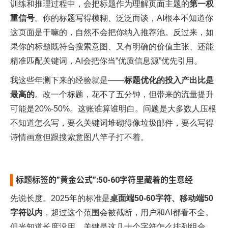
训练和推理过程中，会把标题作为理解页面主题的
第一权
重信号
。你的标题写得模糊、泛泛而谈，AI根本不知道你
这页面是干嘛的，自然不会把你纳入推荐池。反过来，如
果你的标题既符合搜索意图、又有明确的价值主张、还能
精准匹配关键词，AI会把你当”优质信息源”优先引用。​
我这些年测下来的经验就是——
标题优化的投入产出比是
最高的
。改一个标题，花不了五分钟，但带来的流量提升
可能是20%-50%。这账谁算谁明白。问题是大多数人压根
不知道怎么写，要么关键词堆砌得像垃圾邮件，要么写得
诗情画意但跟搜索意图八竿子打不着。​
标题标签的”黄金公式”:50-60字符里藏着的生意经
先说长度。2025年的标准是
桌面端50-60字符、移动端50
字符以内
，超过这个范围会被截断，用户和AI都看不全。
但光知道长度没用，关键是这几十个字符怎么排列组合。​