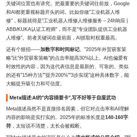
关键词位置也有讲究。把最重要的关键词往前放，Google
和AI都更重视标题开头的词。比如你做”工业机器人维
修”，标题就得是”工业机器人维修人维修服务 – 24h响应 |
ABB/KUKA认证工程师”，而不是”专业团队提供工业机器
人维修”。前者关键词在最前面，AI抓取时权重最高。
还有个狠招——
加数字和时间标记
。”2025年外贸获客策
略”比”外贸获客策略”的点击率能高30%以上。AI也偏爱有
时效性的内容，因为这代表信息是最新的、可靠的。类似
的还有”15种方法””提升200%””3步实现”这种具体数字，能
大幅提升吸引力和可信度。​
Meta描述:AI的”内容摘要卡”,写不好等于自废武功
Meta描述虽然不是直接排名因素，但它对点击率和AI理解
内容的影响是实打实的。2025年的标准长度是
140-160字
符
，太短说不清楚，太长会被截断。​