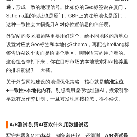
通
，形成一致的地理信号。比如你的Geo标签说在厦门，
Schema里的地址也是厦门，GBP上的注册地也是厦门，
这种一致性会大幅提升AI对你位置信息的信任度。​
外贸站的多区域策略更要用好这个。给不同地区的落地页
设置对应的Geo标签和本地化Schema，再配合hreflang标
签告诉AI这个页面是给哪个地区、哪种语言的用户看的。
这套组合拳打下来，你在目标市场的本地搜索和AI推荐里
的排名能提升一大截。​
关于
外贸网站建设
的地理优化策略，核心就是
精准定位
+一致性+本地化内容
。别想着用虚假地址骗AI，搜索引擎
早就有反作弊机制，一旦被发现直接拉黑，得不偿失。​
A/B测试:别猜AI喜欢什么,用数据说话
写完标题和Meta标签，别急着庆祝，还得测。
A/B测试是