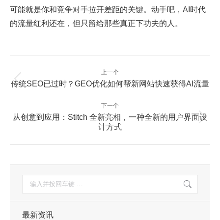
可能就是你和竞争对手拉开差距的关键。动手吧，AI时代
的流量红利还在，但只留给那些真正下功夫的人。
文
上一个
章
上
传统SEO已过时？GEO优化如何帮新网站快速获得AI流量
一
导
篇：
航
下一个
从创意到应用：Stitch 全新亮相，一种全新的用户界面设
下
计方式
一
篇：
搜
索：
最新资讯