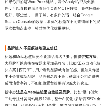
如果你用的是WordPress建站，装个Analytify或类似插
件，可以直接在后台看各个页面的CTR数据，哪些标题表
现好、哪些差，一目了然。有条件的话，结合Google
Search Console的数据，看你的标题在不同查询词下的展
示次数和点击率，针对性优化效果更好。​
品牌植入:不露痕迹地建立信任
标题和Meta标签里要不要加品牌名？
要，但得讲究方法
。
大品牌可以直接在标题末尾加品牌名，比如”工业自动化解
决方案 | 西门子”，用户看到品牌就有信任感​。但如果你是
中小企业或新品牌，品牌知名度不高，硬塞个公司名进去
反而浪费字符，不如把位置留给更有说服力的卖点。
折中办法是在Meta描述里自然提及品牌
。比如”
厦门创意
互动
专注外贸网站建设12年，整合AI优化+多语言SEO+全
球CDN，已服务300+出口企业，平均询盘量提升160%。”