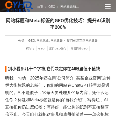
您在这里：
首页
GEO
网站标题和…
网站标题和Meta标签的GEO优化技巧：提升AI识别
率200%​
分类：
GEO
,
网站优化
,
网站建设
厦门创意互动网站建设
标签：
GEO
厦门GEO优化
外贸网站GEO
别小看那几十个字符,它们决定你在AI眼里值不值钱
听我一句劝，2025年还在用”公司简介_某某企业官网”这种
烂大街标题的老板们，你们的网站在ChatGPT眼里就是透
明的。AI不是傻子，它每天要处理几亿条内容，凭什么记
住你？标题和Meta标签就是你的”自我介绍”，写得烂，AI
直接把你扔进废纸篓；写得好，能让你的识别率直接翻两
倍不止。今天咱们就把这事儿彻底掰扯清楚——怎么把标