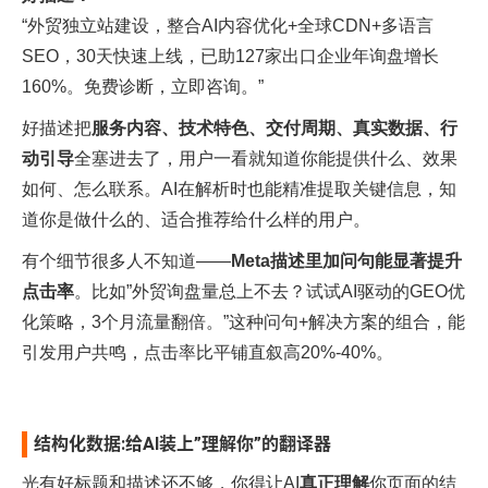
“外贸独立站建设，整合AI内容优化+全球CDN+多语言
SEO，30天快速上线，已助127家出口企业年询盘增长
160%。免费诊断，立即咨询。”
好描述把
服务内容、技术特色、交付周期、真实数据、行
动引导
全塞进去了，用户一看就知道你能提供什么、效果
如何、怎么联系。AI在解析时也能精准提取关键信息，知
道你是做什么的、适合推荐给什么样的用户。​
有个细节很多人不知道——
Meta描述里加问句能显著提升
点击率
。比如”外贸询盘量总上不去？试试AI驱动的GEO优
化策略，3个月流量翻倍。”这种问句+解决方案的组合，能
引发用户共鸣，点击率比平铺直叙高20%-40%。​
结构化数据:给AI装上”理解你”的翻译器
光有好标题和描述还不够，你得让AI
真正理解
你页面的结