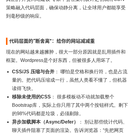
策略融入代码层面，确保动静分离，让全球用户都能享受
到毫秒级的响应。
代码层面的“断舍离”：给你的网站减减重
现在的网站越来越臃肿，很大一部分原因就是乱用插件和
框架。Wordpress是个好东西，但被很多人用坏了。
CSS/JS 压缩与合并
： 哪怕是空格和换行符，也是占流
量的。把代码压缩成一行，虽然人类看不懂了，但机器
读得飞快。
移除未使用的CSS
： 很多模板动不动就加载整个
Bootstrap库，实际上你只用了其中两个按钮样式。剩下
的98%代码都是垃圾，必须剔除。
异步加载脚本（Async/Defer）
： 别让那些统计代码、
聊天插件阻塞了页面的渲染。告诉浏览器：“先把网页