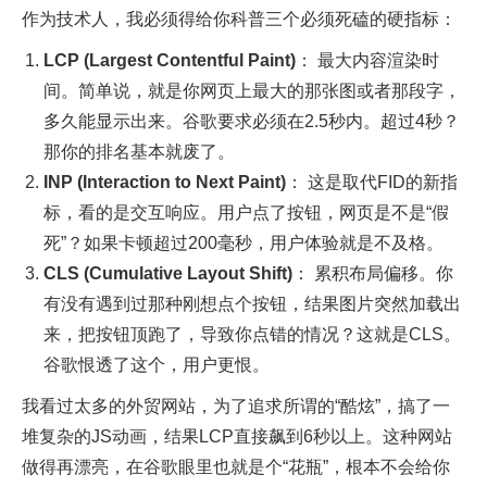
作为技术人，我必须得给你科普三个必须死磕的硬指标：
LCP (Largest Contentful Paint)
： 最大内容渲染时
间。简单说，就是你网页上最大的那张图或者那段字，
多久能显示出来。谷歌要求必须在2.5秒内。超过4秒？
那你的排名基本就废了。
INP (Interaction to Next Paint)
： 这是取代FID的新指
标，看的是交互响应。用户点了按钮，网页是不是“假
死”？如果卡顿超过200毫秒，用户体验就是不及格。
CLS (Cumulative Layout Shift)
： 累积布局偏移。你
有没有遇到过那种刚想点个按钮，结果图片突然加载出
来，把按钮顶跑了，导致你点错的情况？这就是CLS。
谷歌恨透了这个，用户更恨。
我看过太多的外贸网站，为了追求所谓的“酷炫”，搞了一
堆复杂的JS动画，结果LCP直接飙到6秒以上。这种网站
做得再漂亮，在谷歌眼里也就是个“花瓶”，根本不会给你