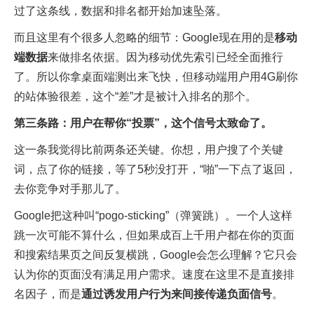
过了这条线，数据和排名都开始加速坠落。
而且这里有个很多人忽略的细节：Google现在用的是
移动
端数据
来做排名依据。因为移动优先索引已经全面推行
了。所以你拿桌面端测出来飞快，但移动端用户用4G刷你
的站体验很差，这个“差”才是被计入排名的那个。
第三条路：用户在帮你“投票”，这个信号太致命了。
这一条我觉得比前两条还关键。你想，用户搜了个关键
词，点了你的链接，等了5秒没打开，“啪”一下点了返回，
去你竞争对手那儿了。
Google把这种叫“pogo-sticking”（弹簧跳）。一个人这样
跳一次可能不算什么，但如果成百上千用户都在你的页面
和搜索结果页之间反复横跳，Google会怎么理解？它只会
认为你的页面没有满足用户需求。速度在这里不是直接排
名因子，而是
通过诱发用户行为来间接传递负面信号
。