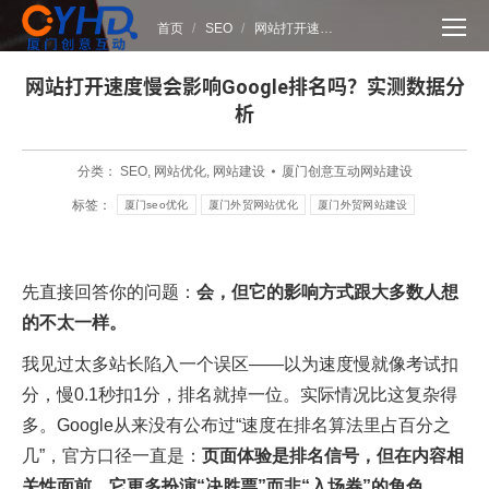
您在这里：
首页
SEO
网站打开速…
网站打开速度慢会影响Google排名吗？实测数据分
析
分类：
SEO
,
网站优化
,
网站建设
厦门创意互动网站建设
标签：
厦门seo优化
厦门外贸网站优化
厦门外贸网站建设
先直接回答你的问题：
会，但它的影响方式跟大多数人想
的不太一样。
我见过太多站长陷入一个误区——以为速度慢就像考试扣
分，慢0.1秒扣1分，排名就掉一位。实际情况比这复杂得
多。Google从来没有公布过“速度在排名算法里占百分之
几”，官方口径一直是：
页面体验是排名信号，但在内容相
关性面前，它更多扮演“决胜票”而非“入场券”的角色
。