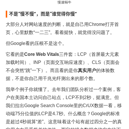
慢速蜗牛
不是“慢不慢”，而是“谁觉得你慢”
大部分人对网站速度的判断，就是自己用Chrome打开首
页，心里默数“一二三”。看着挺快，就觉得没问题了。
但Google看的压根不是这个。
它看的是
Core Web Vitals
三件套：LCP（首屏最大元素
加载时间）、INP（页面交互响应速度）、CLS（页面会
不会突然“跳”一下）。而且看的是你
真实用户
的体验数
据，不是你自己用千兆光纤测出来的那个数。
我举个例子你就懂了。去年我们团队分析过一个案例，客
户在美国本土访问自己站点，LCP不到2秒，挺满意。但
我们拉出Google Search Console里的CrUX数据一看，移
动端75分位值的LCP是4.7秒。什么概念？Google的标准
是超过4秒就算“差”。这意味着这个站有超过四分之一的真