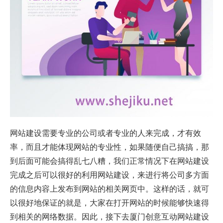
网站建设需要专业的公司或者专业的人来完成，才有效
率，而且才能体现网站的专业性，如果随便自己搞搞，那
到后面可能会搞得乱七八糟，我们正常情况下在网站建设
完成之后可以很好的
利用
网站建设
，来
进行
将公司
多方面
的
信息内容
上
发布到网站的相关
网页
中。
这样的话
，就
可
以
很好
地
保证
的
就是
，
大家
在
打开网站
的
时候
能够
快速
得
到
相关
的
网络数据
。
因此
，
接下去
厦门创意互动
网站建设