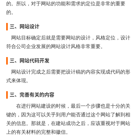
的。
所以
，
对于
网站
的
功能
和
需求
的
定位
是
非常
的
重要
的。
三、网站设计
网站目标确定后就是需要网站的设计，风格定位，设计
符合公司企业发展的网站设计风格非常重要。
三、网站代码开发
网站设计完成之后需要把设计稿的内容实现成代码的形
式来体现。
三、
完善
有关
的
内容
在
进行
网站建设
的
时候
，
最后一个
步骤
也是
十分
的
关
键
的，
因为
这
可以
关乎
到
用户
能否
通过
这个
网站
了解
到
相
关
的
信息
。
那就是
，
在建
站
成功
之后
，
应该
重视
对于
网站
上的
有关
材料
的完整和
徽信
。