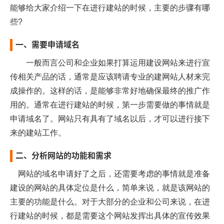
能够
给
大家
介绍
一下
在
进行
建站
的
时候
，
主要
的
步骤
有哪
些
?
一、
需要
申请域名
一般而言
公司
和
企业
如果
打算
运用
建设网站
来
进行
宣
传
相关
产品
的话
，
通常
是
应该
聘请
专业
的
建网站
人材
来
完
成
操作
的。
这样的话
，是
能够
非常好
地
确保
最终
的
推广
作
用
的。
通常
在
进行
建站
的
时候
，
第一步
需要
做的
事情
就是
申请域名
了。
网站
只有
具有
了
域名
以后
，才
可以
进行
接下
来
的
建站
工作
。
二、
分析
网站
的
功能
和
需求
网站
的
域名申请
好了
之后
，还
需要
考虑
的
事情
就是
准备
建设
的
网站
的
具体
定位
是什么
，
简单
来说
，
就是
该
网站
的
主要
的
功能
是什么
。
对于
大部分
的
企业
和
公司
来说
，在
进
行
建站
的
时候
，
都是
需要
这个
网站
发挥
出
具体
的
宣传
效果