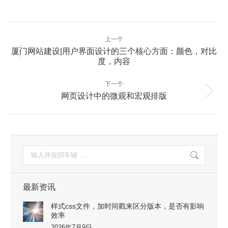
文
上一个
章
厦门网站建设|用户界面设计的三个核心方面：颜色，对比
上
导
度，内容
一
航
篇：
下一个
下
网页设计中的微观和宏观排版
一
篇：
搜
索：
最新资讯
样式css文件，加时间戳来区分版本，是否有影响
效率
2026年7月9日