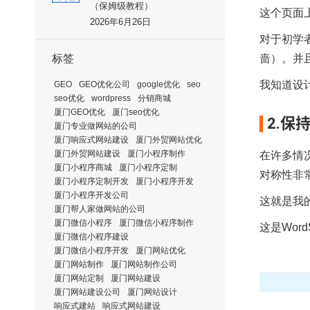
（保姆级教程）
这个页面
2026年6月26日
对于初学
标签
啬）。并
我知道设
GEO
GEO优化公司
google优化
seo
seo优化
wordpress
分销商城
厦门GEO优化
厦门seo优化
2.保
厦门专业做网站的公司
厦门响应式网站建设
厦门外贸网站优化
厦门外贸网站建设
厦门小程序制作
在许多情
厦门小程序商城
厦门小程序定制
对称性非
厦门小程序定制开发
厦门小程序开发
厦门小程序开发公司
这就是我
厦门帮人家做网站的公司
厦门微信小程序
厦门微信小程序制作
这是
Word
厦门微信小程序建设
厦门微信小程序开发
厦门网站优化
厦门网站制作
厦门网站制作公司
厦门网站定制
厦门网站建设
厦门网站建设公司
厦门网站设计
响应式建站
响应式网站建设