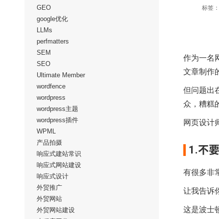
GEO
标签
google优化
LLMs
perfmatters
SEM
作为一名
SEO
文章制作
Ultimate Member
wordfence
但问题出
wordpress
众，糟糕
wordpress主题
wordpress插件
网页设计
WPML
产品拍摄
1.不
响应式建站常识
响应式网站建设
有很多
非
响应式设计
外贸推广
让我告诉
外贸网站
这是波士
外贸网站建设