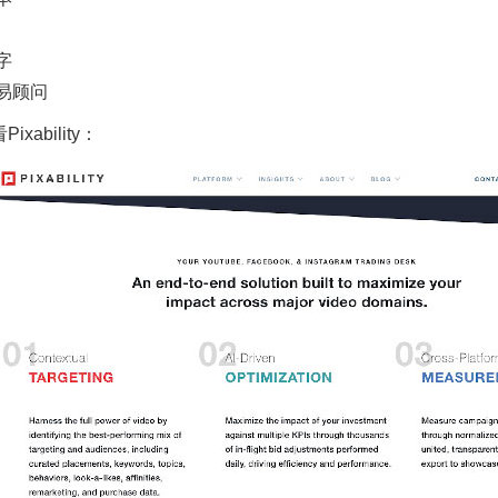
字
易顾问
看
Pixability
：