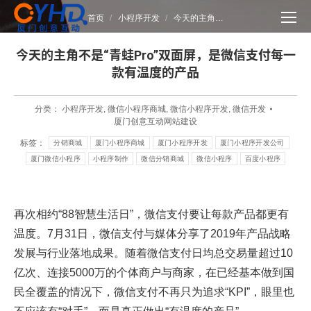
您在这里：
首页
小程序开发
今天的主角…
今天的主角不是“青蛙Pro”双面屏，是微信支付每一
款有温度的产品
分类：
小程序开发
,
微信小程序商城
,
微信小程序开发
,
微信开发
厦门创意互动网站建设
标签：
分销商城
厦门小程序商城
厦门小程序开发
厦门小程序开发公司
厦门微信小程序
小程序制作
微信分销商城
微信小程序
百度小程序
再次相约“88智慧生活日”，微信支付要让每款产品都更有
温度。7月31日，微信支付与媒体分享了2019年产品战略
发展与行业落地成果。随着微信支付日均总交易量超过10
亿次、连接5000万的个体商户与商家，在已经基本做到国
民全覆盖的情况下，微信支付不再只为追求“KPI”，眼里也