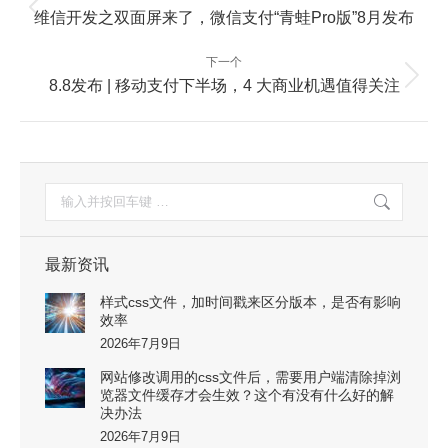
章
上
维信开发之双面屏来了，微信支付“青蛙Pro版”8月发布
一
导
篇：
航
下一个
下
8.8发布 | 移动支付下半场，4 大商业机遇值得关注
一
篇：
搜
索：
最新资讯
样式css文件，加时间戳来区分版本，是否有影响
效率
2026年7月9日
网站修改调用的css文件后，需要用户端清除掉浏
览器文件缓存才会生效？这个有没有什么好的解
决办法
2026年7月9日