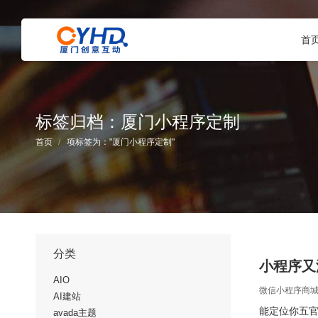
首
标签归档：
厦门小程序定制
您在这里：
首页
项标签为："厦门小程序定制"
分类
小程序又
AIO
微信小程序商
AI建站
能定位你五官
avada主题