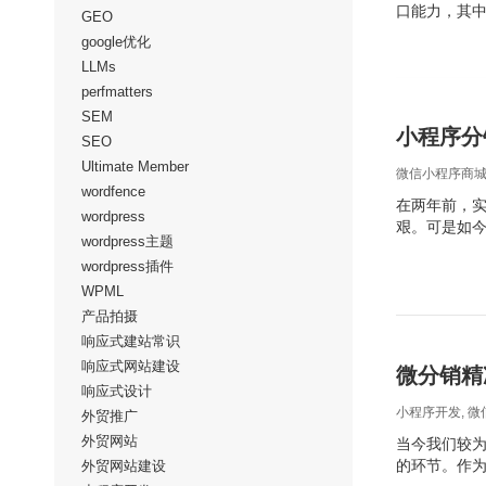
口能力，其
GEO
google优化
LLMs
perfmatters
SEM
小程序分
SEO
Ultimate Member
微信小程序商
wordfence
在两年前，
wordpress
艰。可是如
wordpress主题
wordpress插件
WPML
产品拍摄
响应式建站常识
响应式网站建设
微分销精
响应式设计
小程序开发
,
微
外贸推广
外贸网站
当今我们较
的环节。作
外贸网站建设