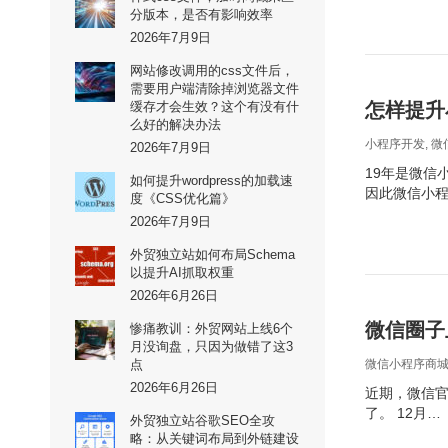
分版本，是否有影响效率
2026年7月9日
网站修改调用的css文件后，
需要用户端清除掉浏览器文件
缓存才会生效？这个有没有什
怎样提升
么好的解决办法
小程序开发
,
微
2026年7月9日
19年是微信
如何提升wordpress的加载速
因此微信小
度《CSS优化篇》
2026年7月9日
外贸独立站如何布局Schema
以提升AI抓取权重
2026年6月26日
微信圈子
惨痛教训：外贸网站上线6个
月没询盘，只因为做错了这3
点
微信小程序商
2026年6月26日
近期，微信官
了。 12月…
外贸独立站谷歌SEO全攻
略：从关键词布局到外链建设