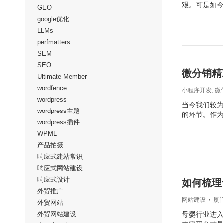
艰。可是如
GEO
google优化
LLMs
perfmatters
SEM
SEO
微分销精
Ultimate Member
wordfence
小程序开发
,
微
wordpress
当今我们较
wordpress主题
的环节。作
wordpress插件
WPML
产品拍摄
响应式建站常识
响应式网站建设
响应式设计
如何梳理
外贸推广
网站建设
厦
外贸网站
外贸网站建设
母婴行业进