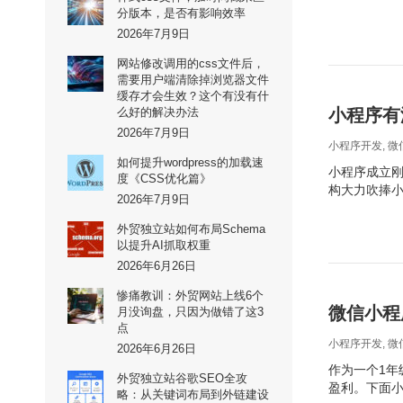
分版本，是否有影响效率
2026年7月9日
网站修改调用的css文件后，
需要用户端清除掉浏览器文件
缓存才会生效？这个有没有什
么好的解决办法
小程序有
2026年7月9日
小程序开发
,
微
如何提升wordpress的加载速
小程序成立刚
度《CSS优化篇》
构大力吹捧
2026年7月9日
外贸独立站如何布局Schema
以提升AI抓取权重
2026年6月26日
惨痛教训：外贸网站上线6个
微信小程
月没询盘，只因为做错了这3
点
小程序开发
,
微
2026年6月26日
作为一个1
外贸独立站谷歌SEO全攻
盈利。下面
略：从关键词布局到外链建设