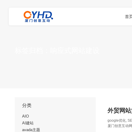
首
标签归档：
响应式网站建设
您在这里：
首页
项标签为："响应式网站建设"
分类
外贸网站
AIO
google优化
,
S
AI建站
厦门创意互动
avada主题