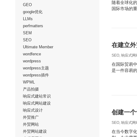
随着全球化
GEO
国际市场的
google优化
LLMs
perfmatters
SEM
SEO
在建立外
Ultimate Member
wordfence
SEO
,
响应式网
wordpress
在国际贸易
wordpress主题
是一件容易
wordpress插件
WPML
产品拍摄
响应式建站常识
响应式网站建设
响应式设计
创建一个
外贸推广
SEO
,
响应式网
外贸网站
外贸网站建设
在当今数字