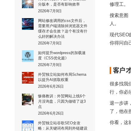
修理工。
分版本，是否有影响效率
2026年7月9日
搜索意图（
网站修改调用的css文件后，
人。
需要用户端清除掉浏览器文件
缓存才会生效？这个有没有什
现代SE
么好的解决办法
你得问自
2026年7月9日
如何提升wordpress的加载速
度《CSS优化篇》
2026年7月9日
客户
外贸独立站如何布局Schema
以提升AI抓取权重
很多找我
2026年6月26日
行，你必
惨痛教训：外贸网站上线6个
月没询盘，只因为做错了这3
退一步讲
点
了，他在
2026年6月26日
你看，这
外贸独立站谷歌SEO全攻
略：从关键词布局到外链建设