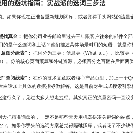
能用的避坑指南：实战派的选词三步法
的。如果你现在正准备重新规划词库，或者觉得手头网站的流量
桶找真金：
把你公司业务邮箱里过去三年跟客户往来的邮件全部
用的是什么连词和土话？他们描述具体场景时用的短语，就是你
“意图分级表”：
把词分为三类：信息类（What is…）、比较类（A vs B
plier）。你的核心页面预算和外链资源，必须百分之百砸在后面
留好“查阅线索”：
在你的技术文章或者核心产品页里，加上一个Q
大白话加上具体的数据指标做解答。这是目前对生成式搜索引擎
化这行久了，见过太多人想走捷径。其实真正的流量密码一直没
到大把精准询盘的，一定不是那些天天用机器拼凑关键词的站点
企业。如果你手头的选词方案总觉得隔靴搔痒，或者花了不少钱做