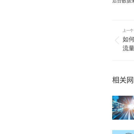
后台数据
上一个
文
章
如何
上
导
流
一
航
篇：
相关网