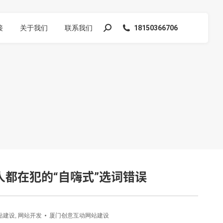
接
关于我们
联系我们
18150366706
搜
索：
人都在犯的“自嗨式”选词错误
站建设
,
网站开发
厦门创意互动网站建设