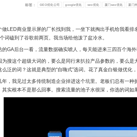
标签：
GEO优化公司
google优化
seo优化
厦门seo优化
厦门
个做LED商业显示屏的厂长找到我，一坐下就掏出手机给我看排名
n”这个词磕到了谷歌前两页。我当场给他泼了盆冷水。
站的GA后台一看，流量数据确实唬人，每天能进来三四百个海外I
因为搜这个超级大词的，要么是同行来扒拉产品参数的，要么是大
这么泛的词？这就是典型的“自嗨式”选词。花了真金白银做优化
几年，我见过太多传统制造企业掉进这个坑里。老板们总有一种
。其实根本不是那么回事。搜索流量的池子水很深，你选的词如