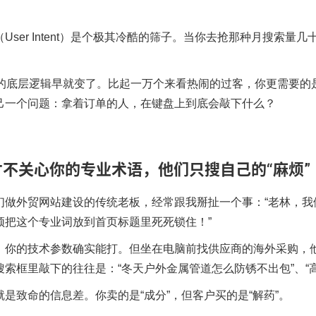
User Intent）是个极其冷酷的筛子。当你去抢那种月搜索
O的底层逻辑早就变了。比起一万个来看热闹的过客，你更需要的
己一个问题：拿着订单的人，在键盘上到底会敲下什么？
才不关心你的专业术语，他们只搜自己的“麻烦”
们做外贸网站建设的传统老板，经常跟我掰扯一个事：“老林，
须把这个专业词放到首页标题里死死锁住！”
，你的技术参数确实能打。但坐在电脑前找供应商的海外采购，
搜索框里敲下的往往是：“冬天户外金属管道怎么防锈不出包”、“
就是致命的信息差。你卖的是“成分”，但客户买的是“解药”。