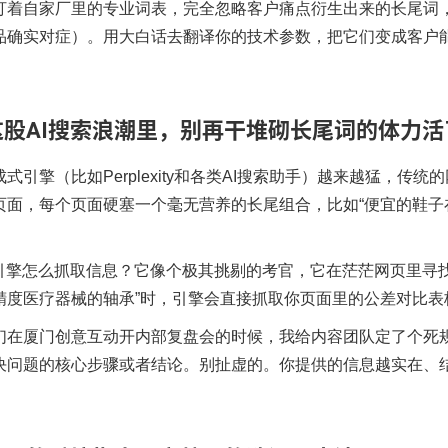
盯着自家厂里的专业词表，完全忽略客户痛点衍生出来的长尾词
品确实对症）。用大白话去翻译你的技术参数，把它们变成客户能
这股AI搜索浪潮里，别再干堆砌长尾词的体力活
式引擎（比如Perplexity和各类AI搜索助手）越来越猛，
页面，每个页面硬塞一个毫无营养的长尾组合，比如“便宜的鞋子在
。
I引擎怎么抓取信息？它像个极其挑剔的考官，它在茫茫网页里寻找
精度医疗器械的轴承”时，引擎会直接抓取你页面里的公差对比
们在厦门创意互动开内部复盘会的时候，我给内容团队定了个死
决问题的核心步骤或者结论。别扯虚的。你提供的信息越实在、结