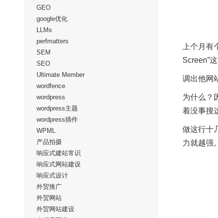
GEO
google优化
LLMs
perfmatters
上个月有
SEM
Scree
SEO
Ultimate Member
调出他网
wordfence
为什么？
wordpress
wordpress主题
着没事搜
wordpress插件
做这行十
WPML
产品拍摄
力就越强
响应式建站常识
响应式网站建设
响应式设计
外贸推广
外贸网站
外贸网站建设