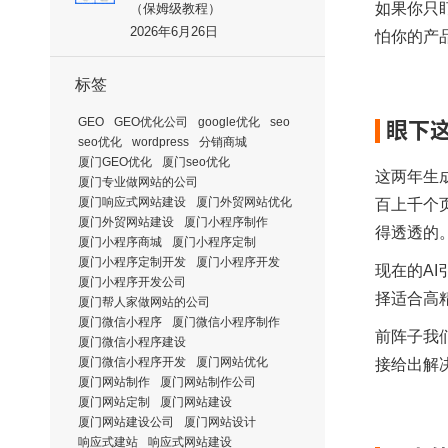
如果你只
（保姆级教程）
2026年6月26日
怕你的产
标签
GEO
GEO优化公司
google优化
seo
眼下
seo优化
wordpress
分销商城
厦门GEO优化
厦门seo优化
这两年生成
厦门专业做网站的公司
厦门响应式网站建设
厦门外贸网站优化
百上千个
厦门外贸网站建设
厦门小程序制作
得透透的
厦门小程序商城
厦门小程序定制
厦门小程序定制开发
厦门小程序开发
现在的A
厦门小程序开发公司
择适合高
厦门帮人家做网站的公司
厦门微信小程序
厦门微信小程序制作
前阵子我
厦门微信小程序建设
厦门微信小程序开发
厦门网站优化
接给出解
厦门网站制作
厦门网站制作公司
厦门网站定制
厦门网站建设
厦门网站建设公司
厦门网站设计
响应式建站
响应式网站建设