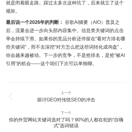
就是闭着眼走路。踩过太多次这种坑了，后来就立了这个
规矩。
最后说一个2026年的判断：
谷歌AI摘要（AIO）普及之
后，流量会进一步向头部内容集中。信息类关键词的点击
率会持续下滑。如果你的竞品分析还停留在“看对方排名哪
些关键词”，而不去深挖“对方怎么把这些词转化成询盘”，
你会越来越被动。下一步的竞争，不是抢排名，是抢“被AI
引用”的机会——这个咱们下次可以单独聊。
文
上一个
章
上
探讨GEO对传统SEO的冲击
一
导
篇：
航
下一个
你的外贸网站关键词选对了吗？90%的人都在犯的“自嗨
下
式”选词错误
一