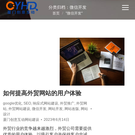
分类归档：
微信开发
您在这里：
首页
"微信开发"
如何提高外贸网站的用户体验
google优化
,
SEO
,
响应式网站建设
,
外贸推广
,
外贸网
站
,
外贸网站建设
,
微信开发
,
网站开发
,
网站改版
,
网站
设计
厦门创意互动网站建设
2023年6月14日
外贸行业的竞争越来越激烈，外贸公司需要提供
优质的用户体验，以吸引客户并保持客户忠诚