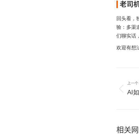
老司
回头看，
验：多渠
们聊实话
欢迎有想
文
上一个
章
AI
上
导
一
航
篇：
相关网