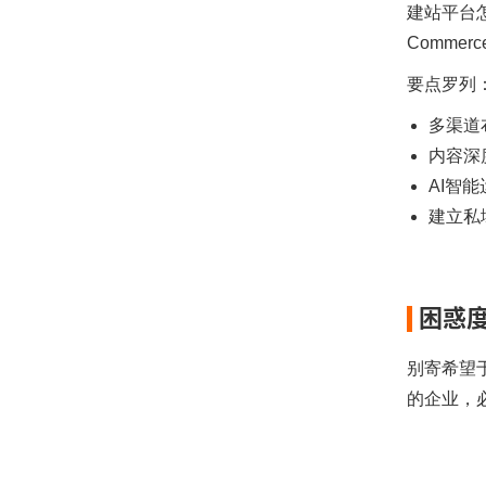
建站平台怎
Comme
要点罗列
多渠道布
内容深
AI智
建立私
困惑
别寄希望
的企业，