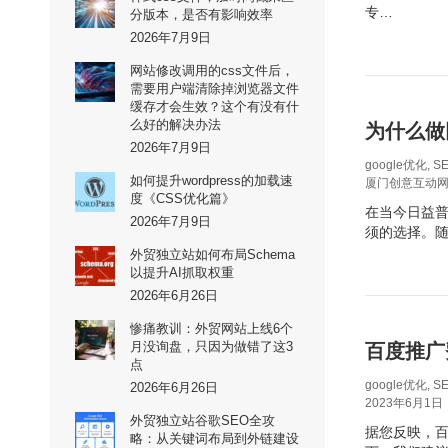
专…
分版本，是否有影响效率
2026年7月9日
网站修改调用的css文件后，
需要用户端清除掉浏览器文件
缓存才会生效？这个有没有什
么好的解决办法
为什么做
2026年7月9日
google优化
,
S
如何提升wordpress的加载速
厦门创意互动
度《CSS优化篇》
在当今日益
2026年7月9日
须的选择。
外贸独立站如何布局Schema
以提升AI抓取权重
2026年6月26日
惨痛教训：外贸网站上线6个
月没询盘，只因为做错了这3
百度推广
点
google优化
,
S
2026年6月26日
2023年6月1日
外贸独立站谷歌SEO全攻
据您反映，
略：从关键词布局到外链建设