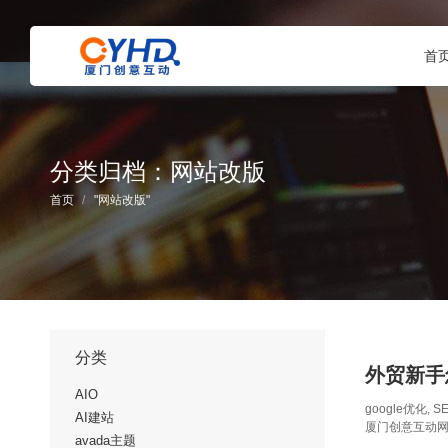
首
分类归档：
网站改版
您在这里：
首页
"网站改版"
分类
外贸新手
AIO
google优化
,
S
AI建站
厦门创意互动
avada主题