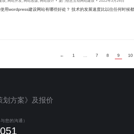
建设
,
网站开发
,
网站改版
,
网站设计
厦门创意互动网站建设
2022年3月26日
使用wordpress建设网站有哪些好处？ 技术的发展速度比以往任何时候
←
1
…
7
8
9
10
策划方案》及报价
待与您的沟通）
1051