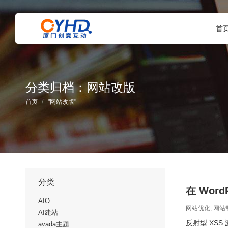
首
分类归档：
网站改版
您在这里：
首页
"网站改版"
分类
在 Wor
AIO
网站优化
,
网站
AI建站
反射型 XSS 漏洞
avada主题