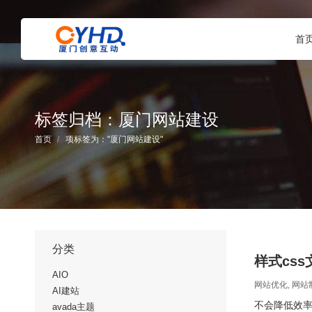
首
标签归档：
厦门网站建设
您在这里：
首页
项标签为："厦门网站建设"
分类
样式cs
AIO
网站优化
,
网站
AI建站
不会降低效率
avada主题