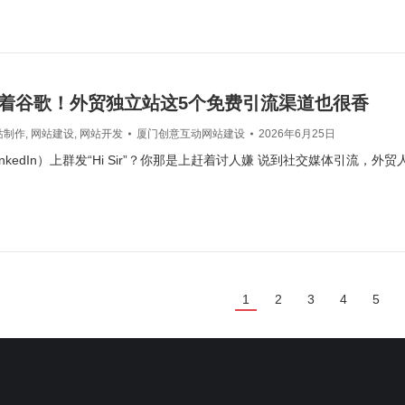
着谷歌！外贸独立站这5个免费引流渠道也很香
站制作
,
网站建设
,
网站开发
厦门创意互动网站建设
2026年6月25日
nkedIn）上群发“Hi Sir”？你那是上赶着讨人嫌 说到社交媒体引流，
1
2
3
4
5