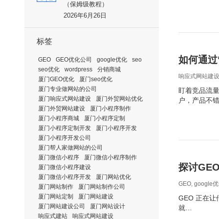
（保姆级教程）
2026年6月26日
标签
如何通过
GEO
GEO优化公司
google优化
seo
seo优化
wordpress
分销商城
响应式网站建
厦门GEO优化
厦门seo优化
厦门专业做网站的公司
盯着竞品流量
厦门响应式网站建设
厦门外贸网站优化
户，产品不
厦门外贸网站建设
厦门小程序制作
厦门小程序商城
厦门小程序定制
厦门小程序定制开发
厦门小程序开发
厦门小程序开发公司
厦门帮人家做网站的公司
厦门微信小程序
厦门微信小程序制作
探讨GE
厦门微信小程序建设
厦门微信小程序开发
厦门网站优化
GEO
,
google
厦门网站制作
厦门网站制作公司
厦门网站定制
厦门网站建设
GEO 正在让
厦门网站建设公司
厦门网站设计
就…
响应式建站
响应式网站建设